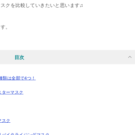
スクを比較していきたいと思います♫
ます。
目次
種類は全部で4つ！
スターマスク
マスク
リバイタライジングマスク