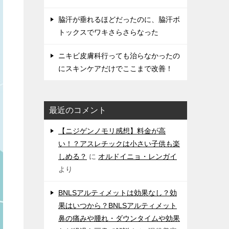
脇汗が垂れるほどだったのに、脇汗ボ
トックスでワキさらさらなった
ニキビ皮膚科行っても治らなかったの
にスキンケアだけでここまで改善！
最近のコメント
【ニジゲンノモリ感想】料金が高
い！？アスレチックは小さい子供も楽
しめる？
に
オルドイニョ・レンガイ
より
BNLSアルティメットは効果なし？効
果はいつから？BNLSアルティメット
鼻の痛みや腫れ・ダウンタイムや効果