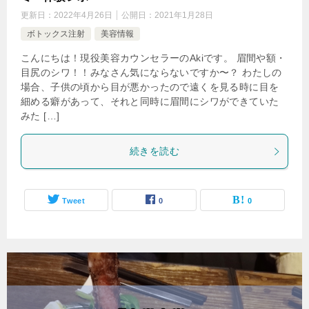
更新日：
2022年4月26日
公開日：
2021年1月28日
ボトックス注射
美容情報
こんにちは！現役美容カウンセラーのAkiです。 眉間や額・
目尻のシワ！！みなさん気にならないですか〜？ わたしの
場合、子供の頃から目が悪かったので遠くを見る時に目を
細める癖があって、それと同時に眉間にシワができていた
みた […]
続きを読む
Tweet
0
0