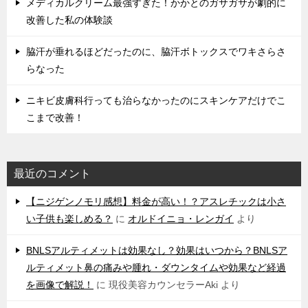
メディカルクリーム最強すぎた！かかとのガサガサが劇的に
改善した私の体験談
脇汗が垂れるほどだったのに、脇汗ボトックスでワキさらさ
らなった
ニキビ皮膚科行っても治らなかったのにスキンケアだけでこ
こまで改善！
最近のコメント
【ニジゲンノモリ感想】料金が高い！？アスレチックは小さ
い子供も楽しめる？
に
オルドイニョ・レンガイ
より
BNLSアルティメットは効果なし？効果はいつから？BNLSア
ルティメット鼻の痛みや腫れ・ダウンタイムや効果など経過
を画像で解説！
に
現役美容カウンセラーAki
より