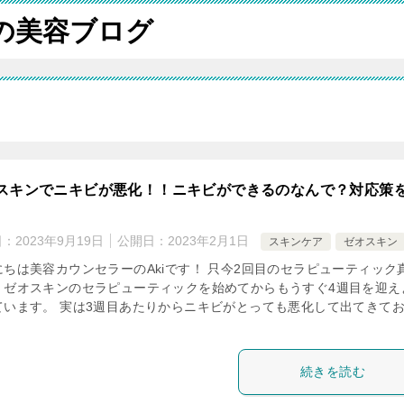
iの美容ブログ
スキンでニキビが悪化！！ニキビができるのなんで？対応策
日：
2023年9月19日
公開日：
2023年2月1日
スキンケア
ゼオスキン
にちは美容カウンセラーのAkiです！ 只今2回目のセラピューティック
！ゼオスキンのセラピューティックを始めてからもうすぐ4週目を迎え
ています。 実は3週目あたりからニキビがとっても悪化して出てきて
続きを読む