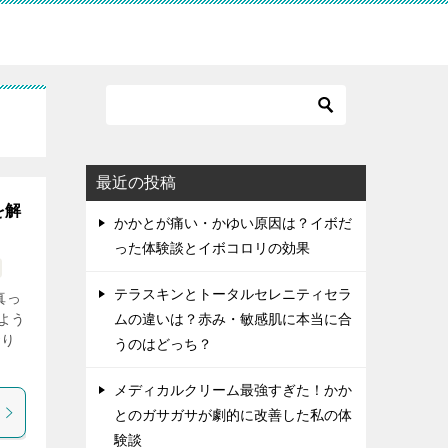
最近の投稿
を解
かかとが痛い・かゆい原因は？イボだ
った体験談とイボコロリの効果
テラスキンとトータルセレニティセラ
真っ
よう
ムの違いは？赤み・敏感肌に本当に合
おり
うのはどっち？
メディカルクリーム最強すぎた！かか
とのガサガサが劇的に改善した私の体
験談