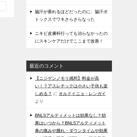
脇汗が垂れるほどだったのに、脇汗ボ
トックスでワキさらさらなった
ニキビ皮膚科行っても治らなかったの
にスキンケアだけでここまで改善！
最近のコメント
【ニジゲンノモリ感想】料金が高
い！？アスレチックは小さい子供も楽
しめる？
に
オルドイニョ・レンガイ
より
BNLSアルティメットは効果なし？効
果はいつから？BNLSアルティメット
鼻の痛みや腫れ・ダウンタイムや効果