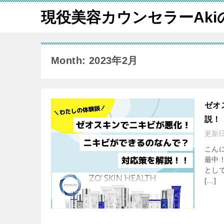
現役美容カウンセラーAk
Month: 2023年2月
ゼオ
説！
更新
こん
最中
とし
[…]