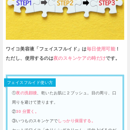
ワイコ美容液「フェイスフルイド」は
毎日使用可能
！
ただし、使用するのは
夜のスキンケアの時だけ
です。
フェイスフルイド使い方
①
夜の洗顔後
、乾いたお肌に２プッシュ。目の周り、口
周りを避けて塗ります。
②
30 分置く。
③いつものスキンケアで
しっかり保湿する。