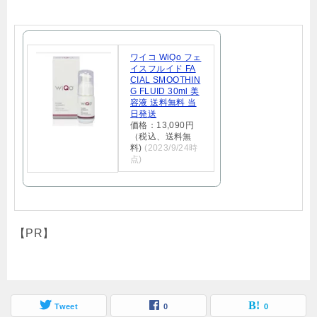
ワイコ WiQo フェ
イスフルイド FA
CIAL SMOOTHIN
G FLUID 30ml 美
容液 送料無料 当
日発送
価格：13,090円
（税込、送料無
料)
(2023/9/24時
点)
【PR】
Tweet
0
0