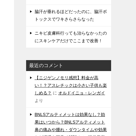
脇汗が垂れるほどだったのに、脇汗ボ
トックスでワキさらさらなった
ニキビ皮膚科行っても治らなかったの
にスキンケアだけでここまで改善！
最近のコメント
【ニジゲンノモリ感想】料金が高
い！？アスレチックは小さい子供も楽
しめる？
に
オルドイニョ・レンガイ
より
BNLSアルティメットは効果なし？効
果はいつから？BNLSアルティメット
鼻の痛みや腫れ・ダウンタイムや効果